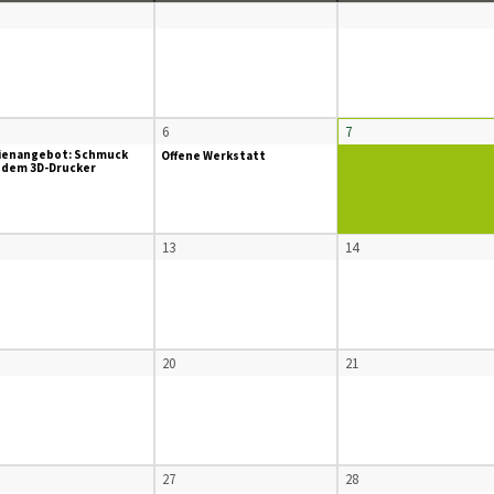
6
7
ienangebot: Schmuck
Offene Werkstatt
 dem 3D-Drucker
13
14
20
21
27
28