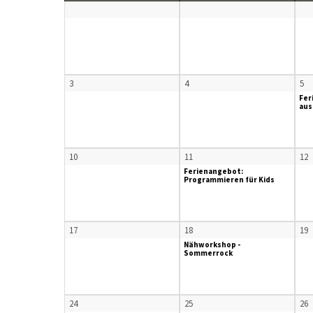
3
4
5
Fer
aus
10
11
12
Ferienangebot:
Programmieren für Kids
17
18
19
Nähworkshop -
Sommerrock
24
25
26